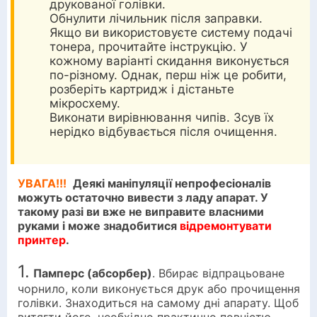
друкованої голівки.
Обнулити лічильник після заправки.
Якщо ви використовуєте систему подачі
тонера, прочитайте інструкцію. У
кожному варіанті скидання виконується
по-різному. Однак, перш ніж це робити,
розберіть картридж і дістаньте
мікросхему.
Виконати вирівнювання чипів. Зсув їх
нерідко відбувається після очищення.
УВАГА!!!
Деякі маніпуляції непрофесіоналів
можуть остаточно вивести з ладу апарат. У
такому разі ви вже не виправите власними
руками і може знадобитися
відремонтувати
принтер
.
1.
Памперс (абсорбер)
. Вбирає відпрацьоване
чорнило, коли виконується друк або прочищення
голівки. Знаходиться на самому дні апарату. Щоб
витягти його, необхідно практично повністю