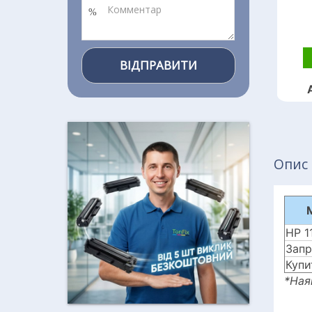
ВІДПРАВИТИ
Опис 
HP 1
Запр
Купи
*Ная