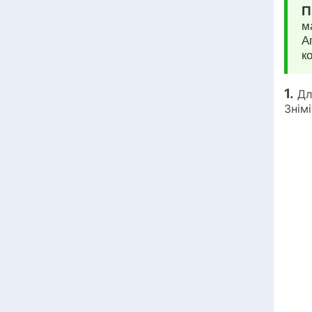
П
м
А
к
1.
Дл
Знім