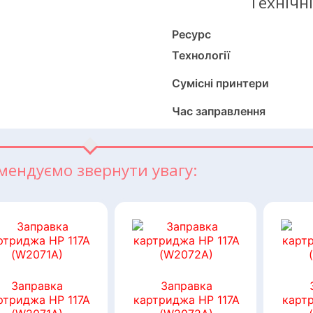
Технічн
Ресурс
Технології
Сумісні принтери
Час заправлення
мендуємо звернути увагу:
Заправка
Заправка
ртриджа HP 117A
картриджа HP 117A
карт