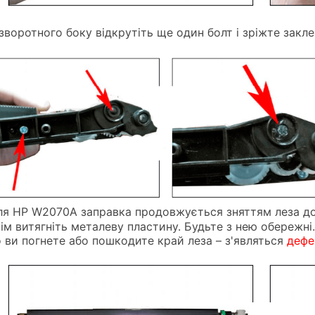
зворотного боку відкрутіть ще один болт і зріжте закле
я HP W2070A заправка продовжується зняттям леза дозув
тім витягніть металеву пластину. Будьте з нею обережні
 ви погнете або пошкодите край леза – з'являться
дефе