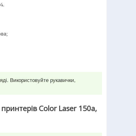
¾.
ва;
яді. Використовуйте рукавички,
ринтерів Color Laser 150a,