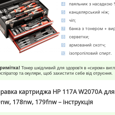
4
паяльник з насадкою 
5
канцелярський ніж;
6
чіп;
7
банка з тонером + вир
8
серветки;
9
армований скотч;
10
ізопропіловий спирт.
римітка!
Тонер шкідливий для здоров'я в «сиром» вигл
еспіратор та окуляри, щоб захистити себе від отруєння.
равка картриджа HP 117A W2070A для п
nw, 178nw, 179fnw – інструкція