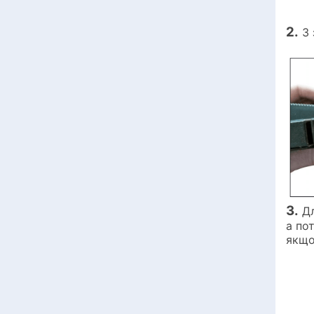
2.
З 
3.
Дл
а по
якщо