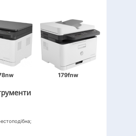
78nw
179fnw
струменти
рестоподібна;