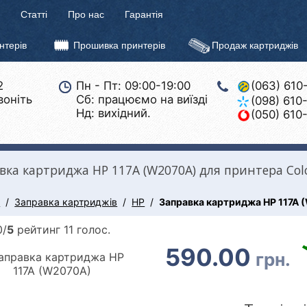
Статті
Про нас
Гарантія
нтерів
Прошивка принтерів
Продаж картриджів
2
Пн - Пт: 09:00-19:00
(063) 610
воніть
Сб: працюємо на виїзді
(098) 610
Нд: вихідний.
(050) 610
вка картриджа HP 117A (W2070A) для принтера Colo
а
Заправка картриджів
HP
Заправка картриджа HP 117A
0/
5
рейтинг 11 голос.
590.00
грн.