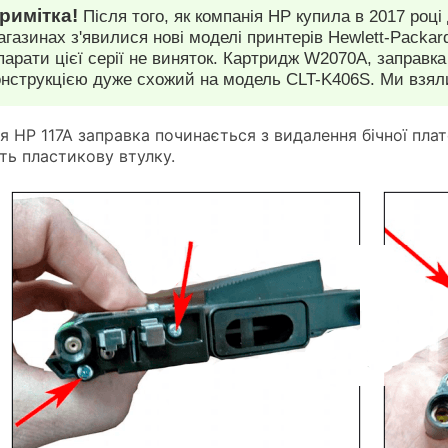
римітка!
Після того, як компанія HP купила в 2017 році
агазинах з'явилися нові моделі принтерів Hewlett-Packa
парати цієї серії не виняток. Картридж W2070A, заправка
онструкцією дуже схожий на модель CLT-K406S. Ми взяли
я HP 117A заправка починається з видалення бічної плат
іть пластикову втулку.