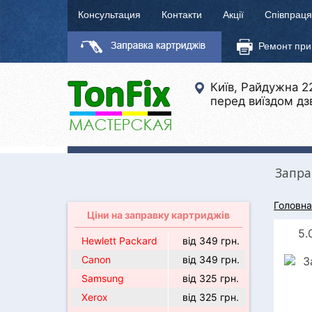
Консультация
Контакти
Акції
Співпраця
Ремонт при
Київ, Райдужна 2
перед виїздом дз
Запра
Головн
Ціни на заправку картриджів
5.
Hewlett Packard
від 349 грн.
Canon
від 349 грн.
Samsung
від 325 грн.
Xerox
від 325 грн.