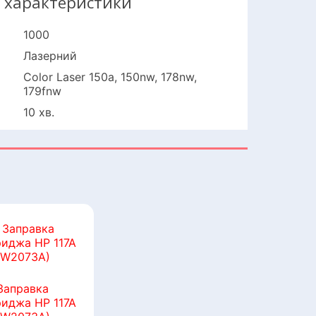
і характеристики
1000
Лазерний
Color Laser 150a, 150nw, 178nw,
179fnw
10 хв.
Заправка
риджа HP 117A