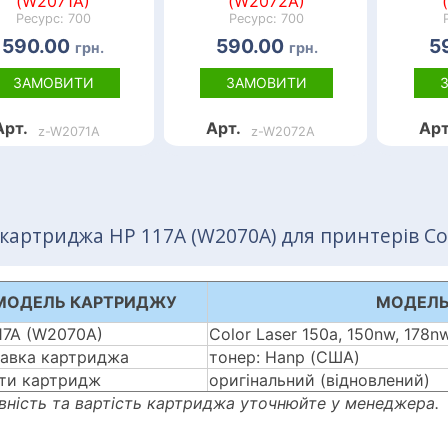
(W2071A)
(W2072A)
Ресурс: 700
Ресурс: 700
590.00
590.00
5
грн.
грн.
ЗАМОВИТИ
ЗАМОВИТИ
Арт.
Арт.
Арт
z-W2071A
z-W2072A
картриджа HP 117A (W2070A) для принтерів Col
МОДЕЛЬ КАРТРИДЖУ
МОДЕЛЬ
17A (W2070A)
Color Laser 150a, 150nw, 178n
авка картриджа
тонер: Hanp (США)
ти картридж
оригінальний (відновлений)
вність та вартість картриджа уточнюйте у менеджера.