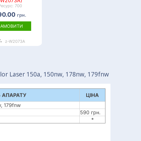
(W2073A)
Ресурс: 700
90.00
грн.
ЗАМОВИТИ
.
z-W2073A
or Laser 150a, 150nw, 178nw, 179fnw
 АПАРАТУ
ЦІНА
w, 179fnw
590 грн.
*