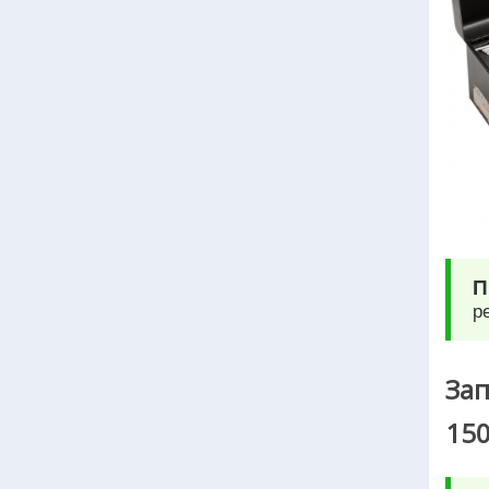
П
р
Зап
150