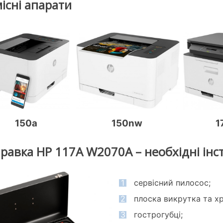
існі апарати
150a
150nw
1
равка HP 117A W2070A – необхідні ін
1
сервісний пилосос;
2
плоска викрутка та х
3
гострогубці;