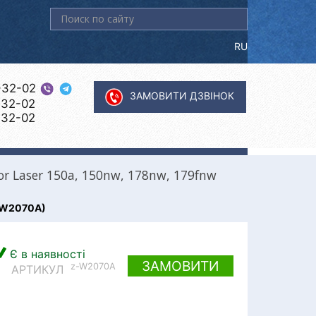
Пошук...
RU
-32-02
ЗАМОВИТИ ДЗВІНОК
-32-02
-32-02
r Laser 150a, 150nw, 178nw, 179fnw
 (W2070A)
Є в наявності
ЗАМОВИТИ
z-W2070A
АРТИКУЛ