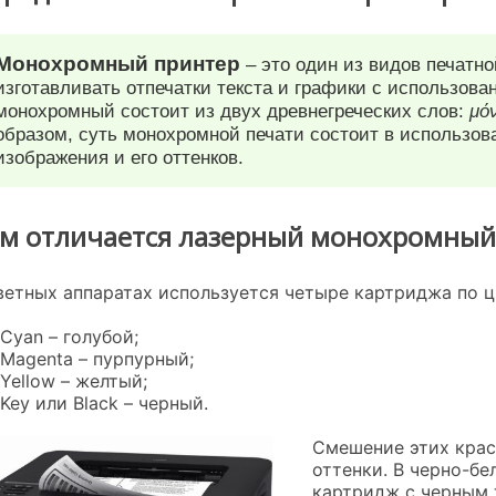
Монохромный принтер
– это один из видов печатн
изготавливать отпечатки текста и графики с использова
монохромный состоит из двух древнегреческих слов:
μό
образом, суть монохромной печати состоит в использов
изображения и его оттенков.
м отличается лазерный монохромный 
ветных аппаратах используется четыре картриджа по 
Cyan – голубой;
Magenta – пурпурный;
Yellow – желтый;
Key или Black – черный.
Смешение этих крас
оттенки. В черно-бе
картридж с черным 