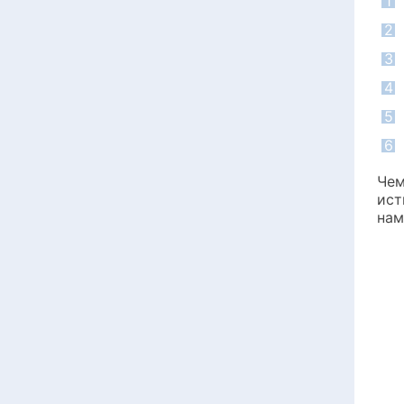
1
2
3
4
5
6
Чем
ист
нам