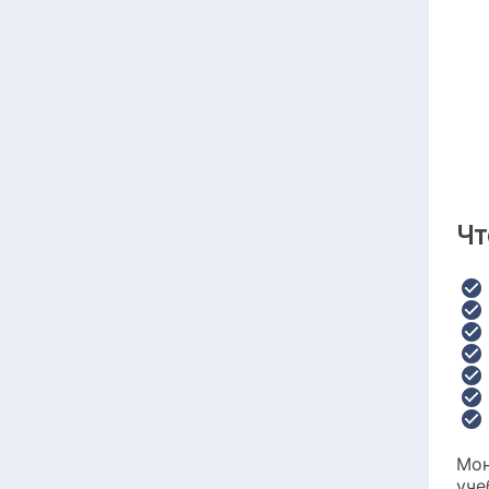
Чт
Мон
уче