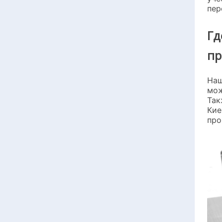
пер
Гд
пр
Наш
мож
Так
Кие
про