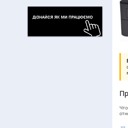
Пр
Что
отн