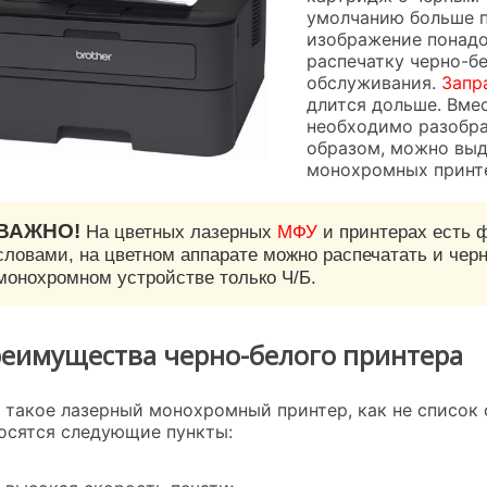
умолчанию больше п
изображение понадо
распечатку черно-бе
обслуживания.
Запр
длится дольше. Вме
необходимо разобра
образом, можно вы
монохромных принт
ВАЖНО!
На цветных лазерных
МФУ
и принтерах есть 
словами, на цветном аппарате можно распечатать и черн
монохромном устройстве только Ч/Б.
еимущества черно-белого принтера
 такое лазерный монохромный принтер, как не список
осятся следующие пункты: