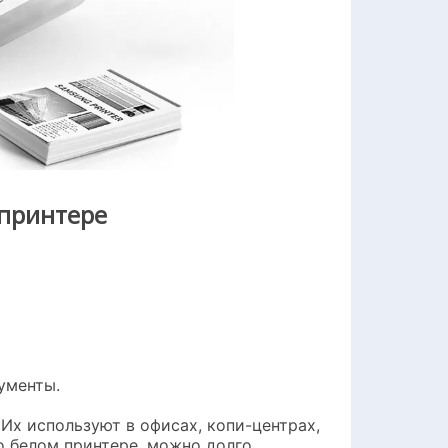
 принтере
ументы.
Их используют в офисах, копи-центрах,
но белом принтере, можно долго