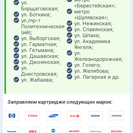
ул.
«Берестейская»;
Борщаговская;
метро
ул. Боткина;
«Шулявская»;
ул./пр-т
ул. Нежинская;
Политехническая
ул. Славянская;
(ий);
ул. Шпака;
ул. Выборгская;
ул. Академика
ул. Гарматная;
Янгеля;
ул. Гетьмана;
ул.
ул. Дашавская;
Железнодорожная;
ул. Деснянская;
ул. Голего;
ул.
ул. Желябова;
Днестровская;
ул. Лагерная и др.
ул. Жабаева;
Заправляем картриджи следующих марок: