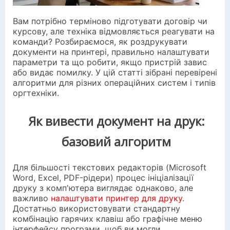
Вам потрібно терміново підготувати договір чи
курсову, але техніка відмовляється реагувати на
команди? Розбираємося, як роздрукувати
документи на принтері, правильно налаштувати
параметри та що робити, якщо пристрій завис
або видає помилку. У цій статті зібрані перевірені
алгоритми для різних операційних систем і типів
оргтехніки.
Як вивести документ на друк:
базовий алгоритм
Для більшості текстових редакторів (Microsoft
Word, Excel, PDF-рідери) процес ініціалізації
друку з комп'ютера виглядає однаково, але
важливо
налаштувати принтер для друку
.
Достатньо використовувати стандартну
комбінацію гарячих клавіш або графічне меню
інтерфейсу програми, щоб ви могли