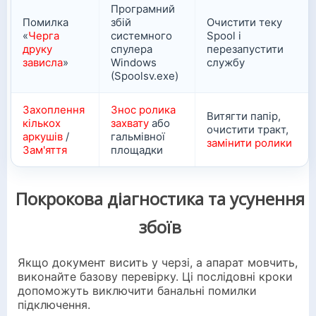
Програмний
Помилка
збій
Очистити теку
«
Черга
системного
Spool і
друку
спулера
перезапустити
зависла
»
Windows
службу
(Spoolsv.exe)
Захоплення
Знос ролика
Витягти папір,
кількох
захвату
або
очистити тракт,
аркушів
/
гальмівної
замінити ролики
Зам'яття
площадки
Покрокова діагностика та усунення
збоїв
Якщо документ висить у черзі, а апарат мовчить,
виконайте базову перевірку. Ці послідовні кроки
допоможуть виключити банальні помилки
підключення.