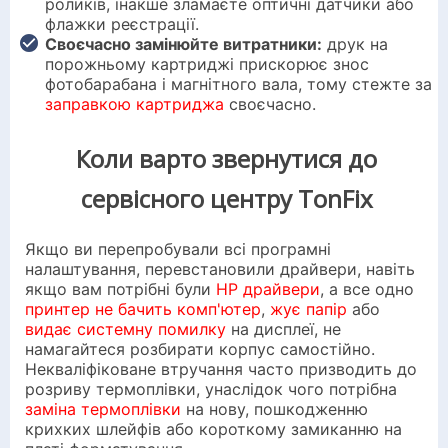
роликів, інакше зламаєте оптичні датчики або
флажки реєстрації.
Своєчасно замінюйте витратники:
друк на
порожньому картриджі прискорює знос
фотобарабана і магнітного вала, тому стежте за
заправкою картриджа
своєчасно.
Коли варто звернутися до
сервісного центру TonFix
Якщо ви перепробували всі програмні
налаштування, перевстановили драйвери, навіть
якщо вам потрібні були
HP драйвери
, а все одно
принтер не бачить комп'ютер
,
жує папір
або
видає системну помилку
на дисплеї, не
намагайтеся розбирати корпус самостійно.
Некваліфіковане втручання часто призводить до
розриву термоплівки, унаслідок чого потрібна
заміна термоплівки
на нову, пошкодженню
крихких шлейфів або короткому замиканню на