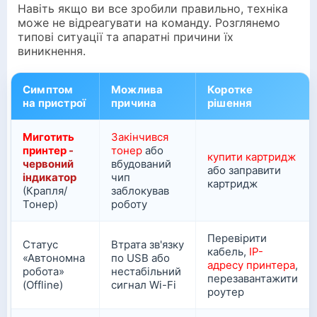
Навіть якщо ви все зробили правильно, техніка
може не відреагувати на команду. Розглянемо
типові ситуації та апаратні причини їх
виникнення.
Симптом
Можлива
Коротке
на пристрої
причина
рішення
Миготить
Закінчився
принтер
-
тонер
або
купити картридж
червоний
вбудований
або заправити
індикатор
чип
картридж
(Крапля/
заблокував
Тонер)
роботу
Перевірити
Статус
Втрата зв'язку
кабель,
IP-
«Автономна
по USB або
адресу принтера
,
робота»
нестабільний
перезавантажити
(Offline)
сигнал Wi-Fi
роутер