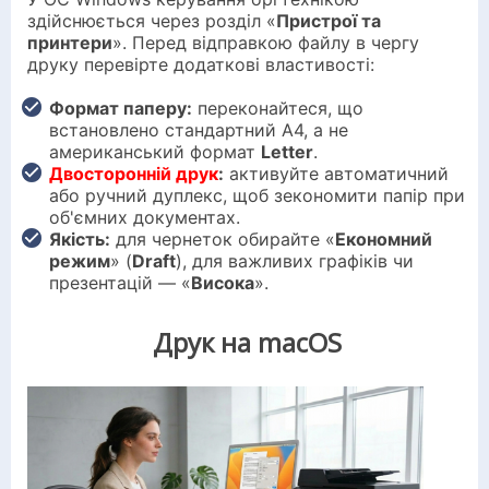
здійснюється через розділ «
Пристрої та
принтери
». Перед відправкою файлу в чергу
друку перевірте додаткові властивості:
Формат паперу:
переконайтеся, що
встановлено стандартний A4, а не
американський формат
Letter
.
Двосторонній друк
:
активуйте автоматичний
або ручний дуплекс, щоб зекономити папір при
об'ємних документах.
Якість:
для чернеток обирайте «
Економний
режим
» (
Draft
), для важливих графіків чи
презентацій — «
Висока
».
Друк на macOS