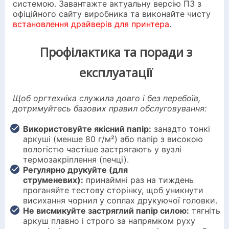
системою. Завантажте актуальну версію ПЗ з
офіційного сайту виробника та виконайте чисту
встановлення драйверів для принтера
.
Профілактика та поради з
експлуатації
Щоб оргтехніка служила довго і без перебоїв,
дотримуйтесь базових правил обслуговування:
Використовуйте якісний папір:
занадто тонкі
аркуші (менше 80 г/м²) або папір з високою
вологістю частіше застрягають у вузлі
термозакріплення (печці).
Регулярно друкуйте (для
струменевих):
принаймні раз на тиждень
проганяйте тестову сторінку, щоб уникнути
висихання чорнил у соплах друкуючої головки.
Не висмикуйте застряглий папір силою:
тягніть
аркуш плавно і строго за напрямком руху