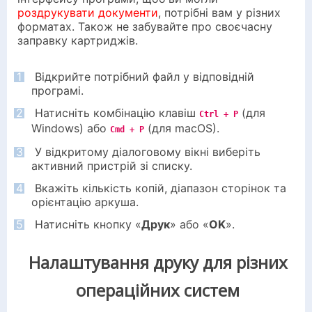
роздрукувати документи
, потрібні вам у різних
форматах. Також не забувайте про своєчасну
заправку картриджів.
1
Відкрийте потрібний файл у відповідній
програмі.
2
Натисніть комбінацію клавіш
(для
Ctrl + P
Windows) або
(для macOS).
Cmd + P
3
У відкритому діалоговому вікні виберіть
активний пристрій зі списку.
4
Вкажіть кількість копій, діапазон сторінок та
орієнтацію аркуша.
5
Натисніть кнопку «
Друк
» або «
OK
».
Налаштування друку для різних
операційних систем