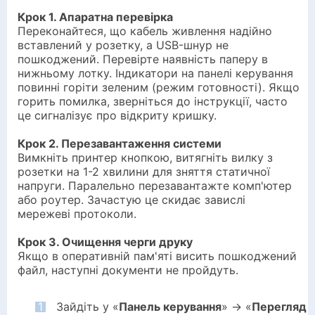
Крок 1. Апаратна перевірка
Переконайтеся, що кабель живлення надійно
вставлений у розетку, а USB-шнур не
пошкоджений. Перевірте наявність паперу в
нижньому лотку. Індикатори на панелі керування
повинні горіти зеленим (режим готовності). Якщо
горить помилка, зверніться до інструкції, часто
це сигналізує про відкриту кришку.
Крок 2. Перезавантаження системи
Вимкніть принтер кнопкою, витягніть вилку з
розетки на 1-2 хвилини для зняття статичної
напруги. Паралельно перезавантажте комп'ютер
або роутер. Зачастую це скидає завислі
мережеві протоколи.
Крок 3. Очищення черги друку
Якщо в оперативній пам'яті висить пошкоджений
файл, наступні документи не пройдуть.
1
Зайдіть у «
Панель керування
» → «
Перегляд